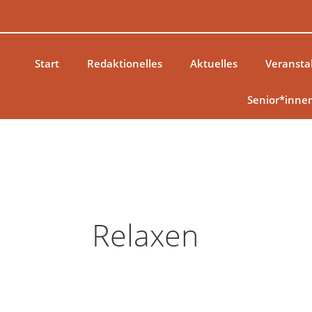
Zum
Inhalt
springen
Start
Redaktionelles
Aktuelles
Veransta
Senior*inne
Relaxen