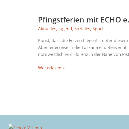
Pfingstferien
mit
Pfingstferien mit ECHO e.
ECHO
e.V.:
Aktuelles
,
Jugend
,
Soziales
,
Sport
Kunst
&
Kunst, dass die Fetzen fliegen! – unter dies
Abenteuer
Abenteuerreise in die Toskana ein. Benvenuti 
für
nordwestlich von Florenz in der Nähe von Pi
Jugendliche
in
Weiterlesen »
Italien!