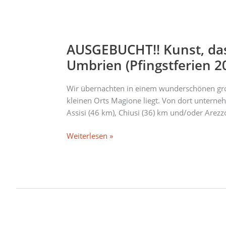
AUSGEBUCHT!!
Kunst,
AUSGEBUCHT!! Kunst, dass
dass
die
Umbrien (Pfingstferien 2
Fetzen
fliegen
Wir übernachten in einem wunderschönen groß
–
kleinen Orts Magione liegt. Von dort unterne
Kunst-
Assisi (46 km), Chiusi (36) km und/oder Arezz
und
Abenteuerreise
Weiterlesen »
nach
Umbrien
(Pfingstferien
2024)