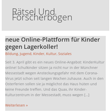
Rätsel Und
Forscherbögen
neue Online-Plattform für Kinder
neue
Online-
gegen Lagerkoller!
Plattform
Bildung
,
Jugend
,
Kinder
,
Kultur
,
Soziales
für
Kinder
Seit 3. April gibt es ein neues Online-Angebot: KinderKultur
gegen
online! Schulkinder sitzen ja nicht nur in der Münchner
Lagerkoller!
Messestadt wegen Ansteckungsgefahr mit dem Corona-
Virus jetzt schon seit langen Wochen zuhause. Auch in den
Osterferien sollen sie ja möglichst das Haus hüten und
keine Freunde treffen. Und das Quax, ihr Kinder-
Kulturzentrum in der Messestadt, muss wegen […]
Weiterlesen »