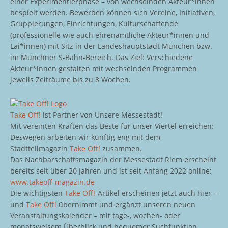
einer Experimentierphase – von wechselnden Akteur*innen
bespielt werden. Bewerben können sich Vereine, Initiativen,
Gruppierungen, Einrichtungen, Kulturschaffende
(professionelle wie auch ehrenamtliche Akteur*innen und
Lai*innen) mit Sitz in der Landeshauptstadt München bzw.
im Münchner S-Bahn-Bereich. Das Ziel: Verschiedene
Akteur*innen gestalten mit wechselnden Programmen
jeweils Zeiträume bis zu 8 Wochen.
Take Off!
ist Partner von Unsere Messestadt!
Mit vereinten Kräften das Beste für unser Viertel erreichen:
Deswegen arbeiten wir künftig eng mit dem
Stadtteilmagazin
Take Off!
zusammen.
Das Nachbarschaftsmagazin der Messestadt Riem erscheint
bereits seit über 20 Jahren und ist seit Anfang 2022 online:
www.takeoff-magazin.de
Die wichtigsten
Take Off!
-Artikel erscheinen jetzt auch hier –
und
Take Off!
übernimmt und ergänzt unseren neuen
Veranstaltungskalender – mit tage-, wochen- oder
monatsweisem Überblick und bequemer Suchfunktion.