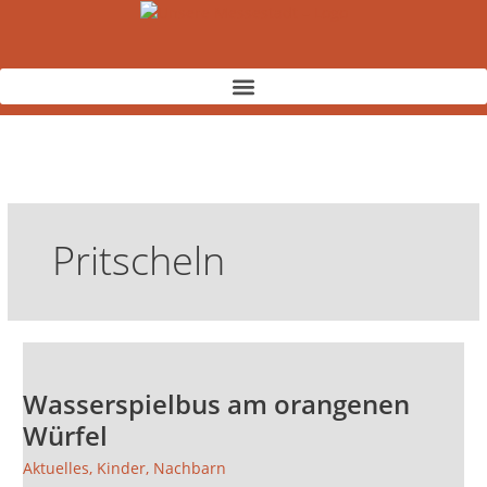
Zum
Inhalt
springen
Pritscheln
Wasserspielbus
am
Wasserspielbus am orangenen
orangenen
Würfel
Würfel
Aktuelles
,
Kinder
,
Nachbarn