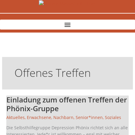
Zum
Inhalt
springen
Offenes Treffen
Einladung zum offenen Treffen der
Einladung
zum
Phönix-Gruppe
offenen
Aktuelles
,
Erwachsene
,
Nachbarn
,
Senior*innen
,
Soziales
Treffen
der
Die Selbsthilfegruppe Depression Phönix richtet sich an alle
Phönix-
Interessierten. Jede*r ist willkommen – egal mit welcher