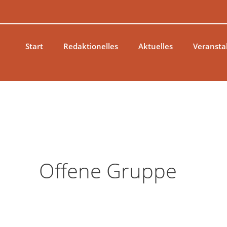
Zum
Suchen
Inhalt
nach:
springen
Start
Redaktionelles
Aktuelles
Veransta
Offene Gruppe