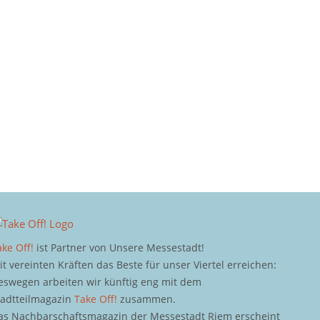
ake Off!
ist Partner von Unsere Messestadt!
it vereinten Kräften das Beste für unser Viertel erreichen:
eswegen arbeiten wir künftig eng mit dem
tadtteilmagazin
Take Off!
zusammen.
as Nachbarschaftsmagazin der Messestadt Riem erscheint