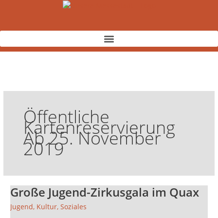
Zum
Inhalt
springen
Öffentliche
Kartenreservierung
Ab 25. November
2019
Große Jugend-Zirkusgala im Quax
Große
Jugend-
Jugend
,
Kultur
,
Soziales
Zirkusgala