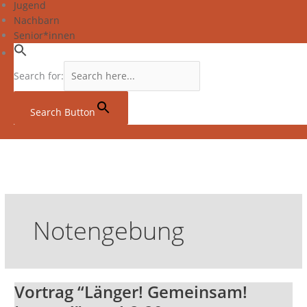
Jugend
Nachbarn
Senior*innen
Search for:
Search Button
Notengebung
Vortrag “Länger! Gemeinsam!
Vortrag
“Länger!