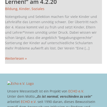
Lernen!” am 4.2.20
Gemeinsam!
Bildung
,
Kinder
,
Soziales
Lernen!”
am
Notengebung und Selektion machen für viele Kinder und
4.2.20
Lehrkräfte das Lernen unnötig schwer. Der Übertritt nach
der 4. Klasse kommt viel zu früh und setzt Kinder, Eltern
und Lehrer*innen unnötig unter Druck. Dabei wissen wir
schon längst, dass die angeblich “begabungsgerechte”
Sortierung der Kinder auf unterschiedliche Schularten
mehr Probleme aufwirft als löst. Der Verein “Eine […]
Weiterlesen »
Unsere Messestadt ist ein Projekt von
ECHO e.V.
Unter dem Motto
„Es ist normal, verschieden zu sein“
arbeitet
ECHO e.V.
seit 1990 daran, dieses Bewusstsein
gemäß dem Anspruch von Inklusion zu fördern und