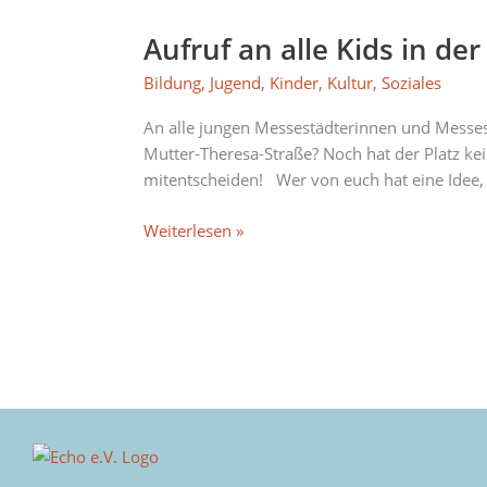
Aufruf an alle Kids in d
Aufruf
an
Bildung
,
Jugend
,
Kinder
,
Kultur
,
Soziales
alle
Kids
An alle jungen Messestädterinnen und Messes
in
Mutter-Theresa-Straße? Noch hat der Platz ke
der
mitentscheiden! Wer von euch hat eine Idee,
Messestadt:
Wer
Weiterlesen »
hat
einen
Namen
für
diesen
Platz?