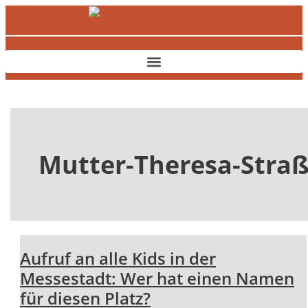
Zum
Aufruf
Inhalt
an
springen
alle
Kids
in
der
Messestadt:
Wer
hat
einen
Mutter-Theresa-Stra
Namen
für
diesen
Platz?
Aufruf an alle Kids in der
Messestadt: Wer hat einen Namen
für diesen Platz?