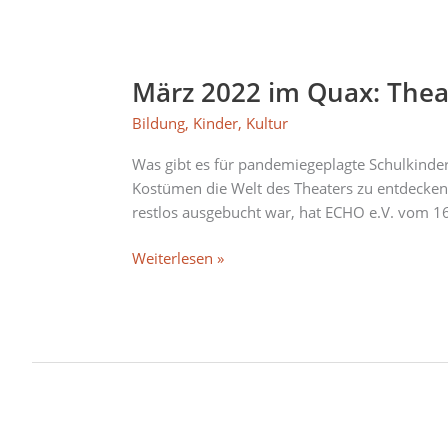
März
2022
März 2022 im Quax: Thea
im
Quax:
Bildung
,
Kinder
,
Kultur
Theaterwerkstatt
zu
Was gibt es für pandemiegeplagte Schulkinder
“Ludwig
Kostümen die Welt des Theaters zu entdecken?
Thoma”
restlos ausgebucht war, hat ECHO e.V. vom 16
für
Schulklassen
Weiterlesen »