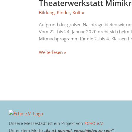
Theaterwerkstatt Mimikrii
Theaterwerkstatt
Mimikriii
Bildung
,
Kinder
,
Kultur
2020:
“Erich
Aufgrund der großen Nachfrage bieten wir u
Kästner”
Vom 22. bis 24. Januar 2020 dreht sich beim 
Mitmachprogramm für die 2. bis 4. Klassen fin
Weiterlesen »
Unsere Messestadt ist ein Projekt von
ECHO e.V.
Unter dem Motto
„Es ist normal, verschieden zu sein“