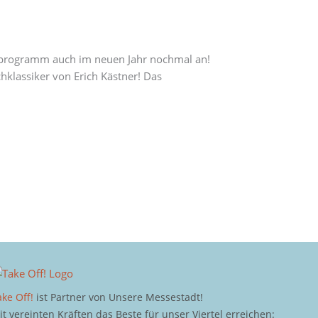
enprogramm auch im neuen Jahr nochmal an!
hklassiker von Erich Kästner! Das
ake Off!
ist Partner von Unsere Messestadt!
it vereinten Kräften das Beste für unser Viertel erreichen: