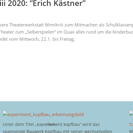
i 2020: “Erich Kästner”
nsere Theaterwerkstatt Mimikriii zum Mitmachen als Schulklass
Theater zum „Selberspielen“ im Quax alles rund um die Kinderbuc
det vom Mittwoch, 22.1. bis Freitag,
Unter dem Titel „expe
riem
ent kopfbau“ wird das
T
spannende Bauwerk Kopfbau mit seiner wechselvollen
M