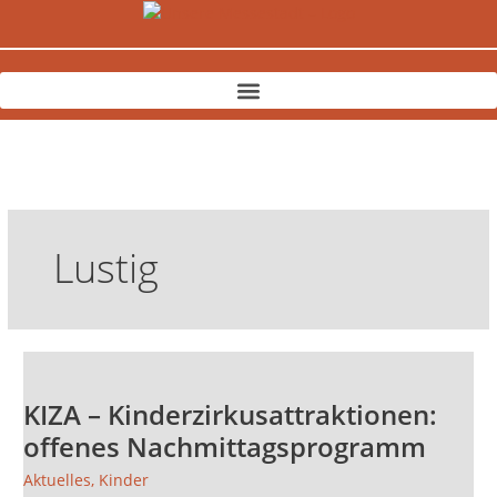
Zum
Inhalt
springen
Lustig
KIZA
–
KIZA – Kinderzirkusattraktionen:
Kinderzirkusattraktionen:
offenes
offenes Nachmittagsprogramm
Nachmittagsprogramm
Aktuelles
,
Kinder