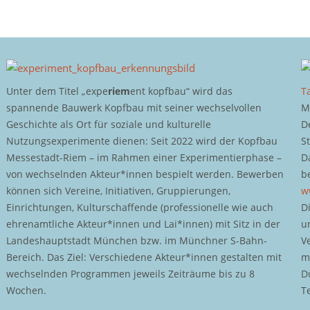
Unter dem Titel „expe
riem
ent kopfbau“ wird das
T
spannende Bauwerk Kopfbau mit seiner wechselvollen
M
Geschichte als Ort für soziale und kulturelle
D
Nutzungsexperimente dienen: Seit 2022 wird der Kopfbau
S
Messestadt-Riem – im Rahmen einer Experimentierphase –
D
von wechselnden Akteur*innen bespielt werden. Bewerben
b
können sich Vereine, Initiativen, Gruppierungen,
w
Einrichtungen, Kulturschaffende (professionelle wie auch
D
ehrenamtliche Akteur*innen und Lai*innen) mit Sitz in der
u
Landeshauptstadt München bzw. im Münchner S-Bahn-
V
Bereich. Das Ziel: Verschiedene Akteur*innen gestalten mit
m
wechselnden Programmen jeweils Zeiträume bis zu 8
D
Wochen.
T