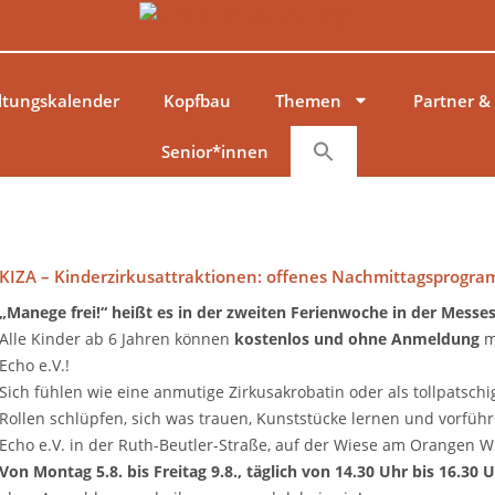
ltungskalender
Kopfbau
Themen
Partner &
Senior*innen
KIZA – Kinderzirkusattraktionen: offenes Nachmittagsprogr
„Manege frei!“ heißt es in der zweiten Ferienwoche in der Messe
Alle Kinder ab 6 Jahren können
kostenlos und ohne Anmeldung
m
Echo e.V.!
Sich fühlen wie eine anmutige Zirkusakrobatin oder als tollpatsch
Rollen schlüpfen, sich was trauen, Kunststücke lernen und vorfüh
Echo e.V. in der Ruth-Beutler-Straße, auf der Wiese am Orangen W
Von Montag 5.8. bis Freitag 9.8., täglich von 14.30 Uhr bis 16.3