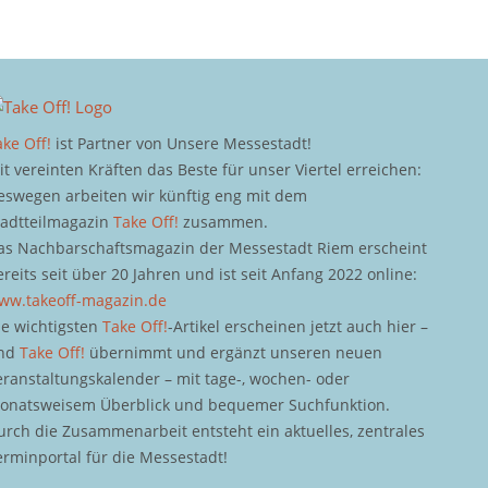
ake Off!
ist Partner von Unsere Messestadt!
it vereinten Kräften das Beste für unser Viertel erreichen:
eswegen arbeiten wir künftig eng mit dem
tadtteilmagazin
Take Off!
zusammen.
as Nachbarschaftsmagazin der Messestadt Riem erscheint
ereits seit über 20 Jahren und ist seit Anfang 2022 online:
ww.takeoff-magazin.de
ie wichtigsten
Take Off!
-Artikel erscheinen jetzt auch hier –
nd
Take Off!
übernimmt und ergänzt unseren neuen
eranstaltungskalender – mit tage-, wochen- oder
onatsweisem Überblick und bequemer Suchfunktion.
urch die Zusammenarbeit entsteht ein aktuelles, zentrales
erminportal für die Messestadt!