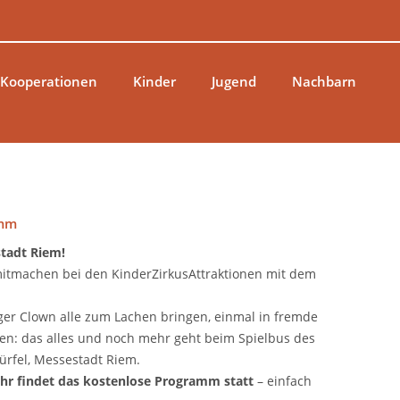
 Kooperationen
Kinder
Jugend
Nachbarn
amm
stadt Riem!
itmachen bei den KinderZirkusAttraktionen mit dem
iger Clown alle zum Lachen bringen, einmal in fremde
ren: das alles und noch mehr geht beim Spielbus des
ürfel, Messestadt Riem.
0 Uhr findet das kostenlose Programm statt
– einfach