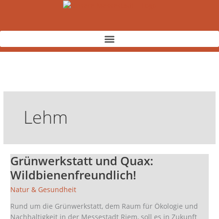
Zum
Inhalt
springen
Lehm
Grünwerkstatt und Quax:
Grünwerkstatt
und
Wildbienenfreundlich!
Quax:
Natur & Gesundheit
Wildbienenfreundlich!
Rund um die Grünwerkstatt, dem Raum für Ökologie und
Nachhaltigkeit in der Messestadt Riem, soll es in Zukunft