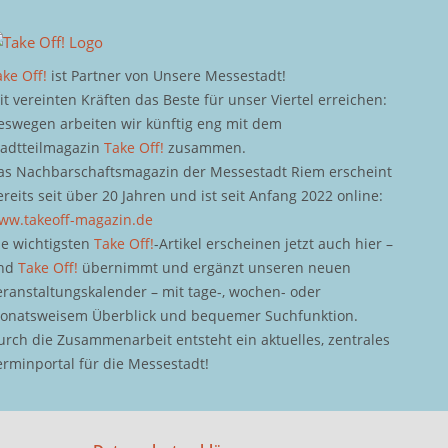
ake Off!
ist Partner von Unsere Messestadt!
it vereinten Kräften das Beste für unser Viertel erreichen:
eswegen arbeiten wir künftig eng mit dem
tadtteilmagazin
Take Off!
zusammen.
as Nachbarschaftsmagazin der Messestadt Riem erscheint
ereits seit über 20 Jahren und ist seit Anfang 2022 online:
ww.takeoff-magazin.de
ie wichtigsten
Take Off!
-Artikel erscheinen jetzt auch hier –
nd
Take Off!
übernimmt und ergänzt unseren neuen
eranstaltungskalender – mit tage-, wochen- oder
onatsweisem Überblick und bequemer Suchfunktion.
urch die Zusammenarbeit entsteht ein aktuelles, zentrales
erminportal für die Messestadt!