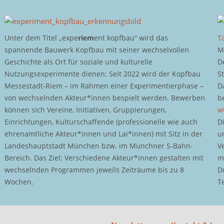
Unter dem Titel „expe
riem
ent kopfbau“ wird das
T
spannende Bauwerk Kopfbau mit seiner wechselvollen
M
Geschichte als Ort für soziale und kulturelle
D
Nutzungsexperimente dienen: Seit 2022 wird der Kopfbau
S
Messestadt-Riem – im Rahmen einer Experimentierphase –
D
von wechselnden Akteur*innen bespielt werden. Bewerben
b
können sich Vereine, Initiativen, Gruppierungen,
w
Einrichtungen, Kulturschaffende (professionelle wie auch
D
ehrenamtliche Akteur*innen und Lai*innen) mit Sitz in der
u
Landeshauptstadt München bzw. im Münchner S-Bahn-
V
Bereich. Das Ziel: Verschiedene Akteur*innen gestalten mit
m
wechselnden Programmen jeweils Zeiträume bis zu 8
D
Wochen.
T