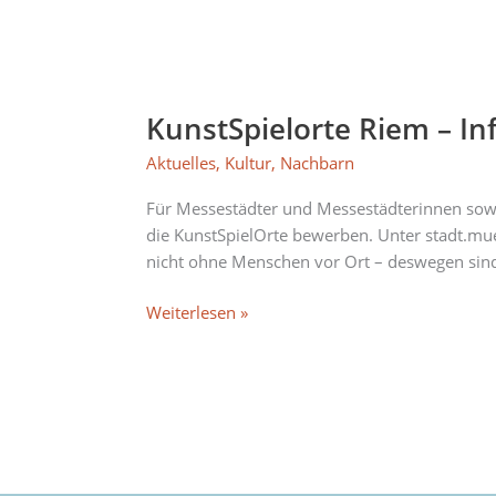
KunstSpielorte
Riem
KunstSpielorte Riem – In
–
Informationstreffen
Aktuelles
,
Kultur
,
Nachbarn
am
17.
Für Messestädter und Messestädterinnen sowie 
April
die KunstSpielOrte bewerben. Unter stadt.mue
nicht ohne Menschen vor Ort – deswegen sind al
Weiterlesen »