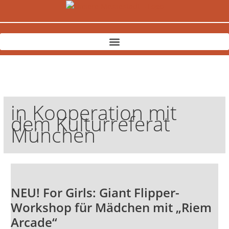
Zum
Inhalt
springen
in Kooperation mit
dem Kulturreferat
München
NEU!
For
NEU! For Girls: Giant Flipper-
Girls:
Giant
Workshop für Mädchen mit „Riem
Flipper-
Arcade“
Workshop