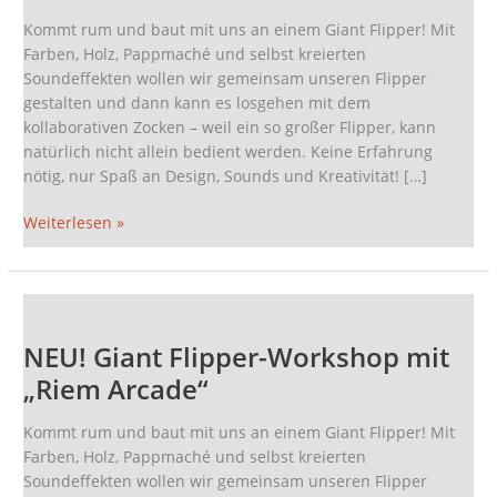
für
Kommt rum und baut mit uns an einem Giant Flipper! Mit
Mädchen
Farben, Holz, Pappmaché und selbst kreierten
mit
Soundeffekten wollen wir gemeinsam unseren Flipper
„Riem
gestalten und dann kann es losgehen mit dem
Arcade“
kollaborativen Zocken – weil ein so großer Flipper, kann
natürlich nicht allein bedient werden. Keine Erfahrung
nötig, nur Spaß an Design, Sounds und Kreativität! […]
Weiterlesen »
NEU!
Giant
NEU! Giant Flipper-Workshop mit
Flipper-
Workshop
„Riem Arcade“
mit
„Riem
Kommt rum und baut mit uns an einem Giant Flipper! Mit
Arcade“
Farben, Holz, Pappmaché und selbst kreierten
Soundeffekten wollen wir gemeinsam unseren Flipper