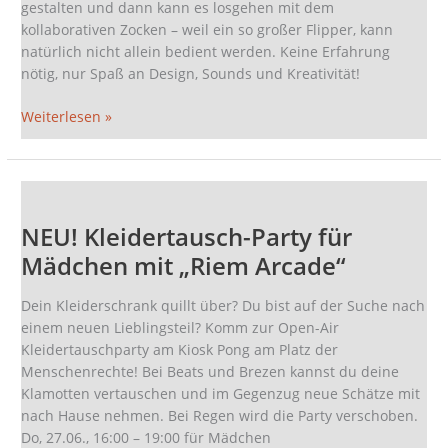
gestalten und dann kann es losgehen mit dem
kollaborativen Zocken – weil ein so großer Flipper, kann
natürlich nicht allein bedient werden. Keine Erfahrung
nötig, nur Spaß an Design, Sounds und Kreativität!
Weiterlesen »
NEU!
Kleidertausch-
NEU! Kleidertausch-Party für
Party
für
Mädchen mit „Riem Arcade“
Mädchen
mit
Dein Kleiderschrank quillt über? Du bist auf der Suche nach
„Riem
einem neuen Lieblingsteil? Komm zur Open-Air
Arcade“
Kleidertauschparty am Kiosk Pong am Platz der
Menschenrechte! Bei Beats und Brezen kannst du deine
Klamotten vertauschen und im Gegenzug neue Schätze mit
nach Hause nehmen. Bei Regen wird die Party verschoben.
Do, 27.06., 16:00 – 19:00 für Mädchen