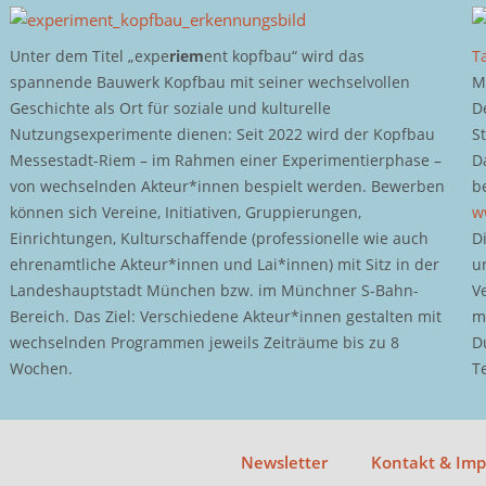
Unter dem Titel „expe
riem
ent kopfbau“ wird das
T
spannende Bauwerk Kopfbau mit seiner wechselvollen
M
Geschichte als Ort für soziale und kulturelle
D
Nutzungsexperimente dienen: Seit 2022 wird der Kopfbau
S
Messestadt-Riem – im Rahmen einer Experimentierphase –
D
von wechselnden Akteur*innen bespielt werden. Bewerben
b
können sich Vereine, Initiativen, Gruppierungen,
w
Einrichtungen, Kulturschaffende (professionelle wie auch
D
ehrenamtliche Akteur*innen und Lai*innen) mit Sitz in der
u
Landeshauptstadt München bzw. im Münchner S-Bahn-
V
Bereich. Das Ziel: Verschiedene Akteur*innen gestalten mit
m
wechselnden Programmen jeweils Zeiträume bis zu 8
D
Wochen.
T
Newsletter
Kontakt & Im