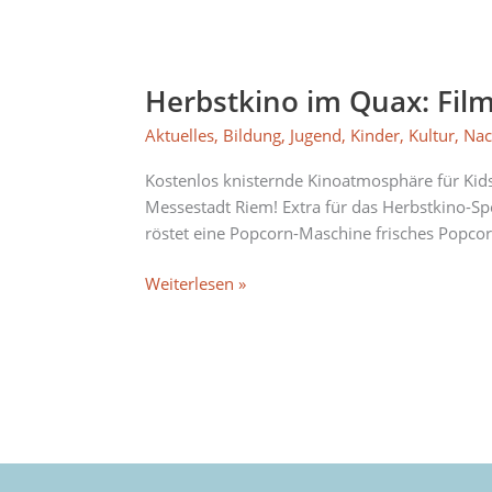
Herbstkino
im
Herbstkino im Quax: Film
Quax:
Filme
Aktuelles
,
Bildung
,
Jugend
,
Kinder
,
Kultur
,
Nac
mit
Cartoon-
Kostenlos knisternde Kinoatmosphäre für Kids
Held*innen
Messestadt Riem! Extra für das Herbstkino-Sp
für
röstet eine Popcorn-Maschine frisches Popcor
Kids
und
Weiterlesen »
Jugendliche