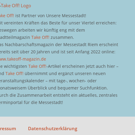
ake Off!
ist Partner von Unsere Messestadt!
it vereinten Kräften das Beste für unser Viertel erreichen:
eswegen arbeiten wir künftig eng mit dem
tadtteilmagazin
Take Off!
zusammen.
as Nachbarschaftsmagazin der Messestadt Riem erscheint
ereits seit über 20 Jahren und ist seit Anfang 2022 online:
ww.takeoff-magazin.de
ie wichtigsten
Take Off!
-Artikel erscheinen jetzt auch hier –
nd
Take Off!
übernimmt und ergänzt unseren neuen
eranstaltungskalender – mit tage-, wochen- oder
onatsweisem Überblick und bequemer Suchfunktion.
urch die Zusammenarbeit entsteht ein aktuelles, zentrales
erminportal für die Messestadt!
pressum
Datenschutzerklärung