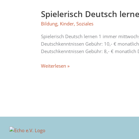
Spielerisch Deutsch lerne
Spielerisch
Deutsch
Bildung
,
Kinder
,
Soziales
lernen
1
Spielerisch Deutsch lernen 1 immer mittwochs
+
Deutschkenntnissen Gebühr: 10,- € monatlich
2
Deutschkenntnissen Gebühr: 8,- € monatlich 
Weiterlesen »