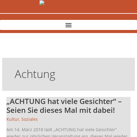
Zum
Inhalt
springen
Achtung
„ACHTUNG hat viele Gesichter“ –
„ACHTUNG
hat
Seien Sie dieses Mal mit dabei!
viele
Kultur
,
Soziales
Gesichter“
–
Am 14. März 2018 lädt „ACHTUNG hat viele Gesichter“
Seien
wieder zur jährlichen Veranstaltung ein, dieses Mal wieder