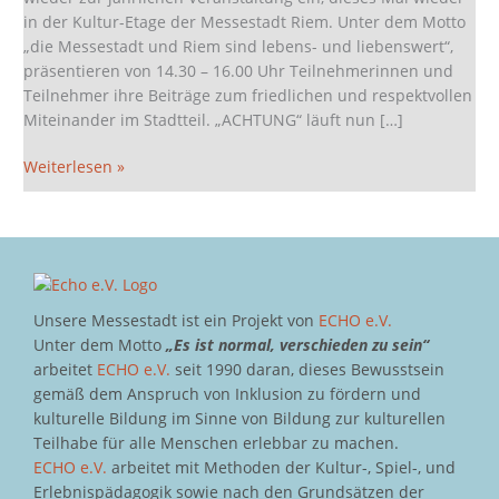
Sie
in der Kultur-Etage der Messestadt Riem. Unter dem Motto
dieses
„die Messestadt und Riem sind lebens- und liebenswert“,
Mal
präsentieren von 14.30 – 16.00 Uhr Teilnehmerinnen und
mit
Teilnehmer ihre Beiträge zum friedlichen und respektvollen
dabei!
Miteinander im Stadtteil. „ACHTUNG“ läuft nun […]
Weiterlesen »
Unsere Messestadt ist ein Projekt von
ECHO e.V.
Unter dem Motto
„Es ist normal, verschieden zu sein“
arbeitet
ECHO e.V.
seit 1990 daran, dieses Bewusstsein
gemäß dem Anspruch von Inklusion zu fördern und
kulturelle Bildung im Sinne von Bildung zur kulturellen
Teilhabe für alle Menschen erlebbar zu machen.
ECHO e.V.
arbeitet mit Methoden der Kultur-, Spiel-, und
Erlebnispädagogik sowie nach den Grundsätzen der