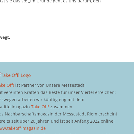
tzt sie das so: „Im Grunde geht es uns darum, den
wegt.
ake Off!
ist Partner von Unsere Messestadt!
it vereinten Kräften das Beste für unser Viertel erreichen:
eswegen arbeiten wir künftig eng mit dem
tadtteilmagazin
Take Off!
zusammen.
as Nachbarschaftsmagazin der Messestadt Riem erscheint
ereits seit über 20 Jahren und ist seit Anfang 2022 online:
ww.takeoff-magazin.de