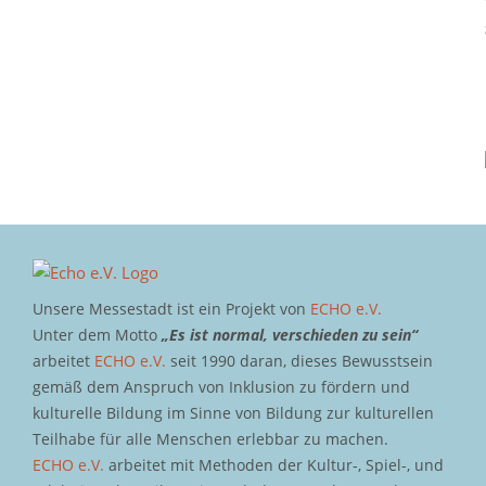
Unsere Messestadt ist ein Projekt von
ECHO e.V.
Unter dem Motto
„Es ist normal, verschieden zu sein“
arbeitet
ECHO e.V.
seit 1990 daran, dieses Bewusstsein
gemäß dem Anspruch von Inklusion zu fördern und
kulturelle Bildung im Sinne von Bildung zur kulturellen
Teilhabe für alle Menschen erlebbar zu machen.
ECHO e.V.
arbeitet mit Methoden der Kultur-, Spiel-, und