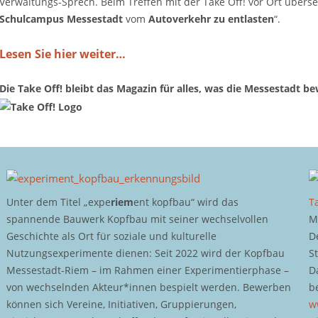
Verwaltungs-Sprech. Beim Treffen mit der Take Off! vor Ort überse
Schulcampus Messestadt
vom
Autoverkehr zu entlasten
“.
Lesen Sie hier weiter…
Die Take Off! bleibt das Magazin für alles, was die Messestadt be
Unter dem Titel „expe
riem
ent kopfbau“ wird das
T
spannende Bauwerk Kopfbau mit seiner wechselvollen
M
Geschichte als Ort für soziale und kulturelle
D
Nutzungsexperimente dienen: Seit 2022 wird der Kopfbau
S
Messestadt-Riem – im Rahmen einer Experimentierphase –
D
von wechselnden Akteur*innen bespielt werden. Bewerben
b
können sich Vereine, Initiativen, Gruppierungen,
w