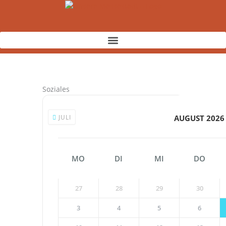
Zum
Inhalt
springen
Soziales
JULI
AUGUST 2026
MO
DI
MI
DO
27
28
29
30
3
4
5
6