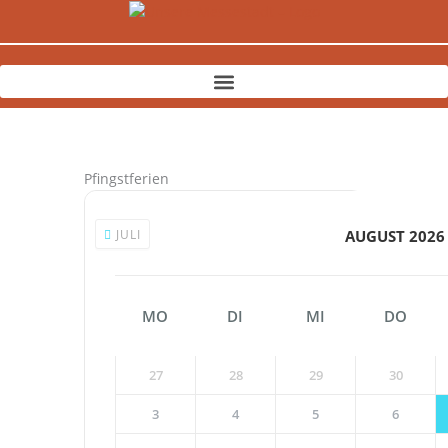
Zum
Inhalt
springen
Pfingstferien
JULI
AUGUST 2026
MO
DI
MI
DO
27
28
29
30
3
4
5
6