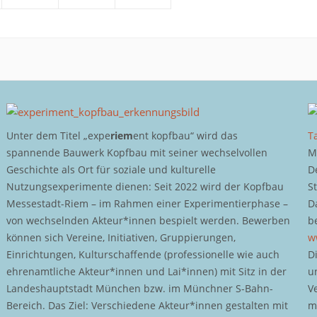
Unter dem Titel „expe
riem
ent kopfbau“ wird das
T
spannende Bauwerk Kopfbau mit seiner wechselvollen
M
Geschichte als Ort für soziale und kulturelle
D
Nutzungsexperimente dienen: Seit 2022 wird der Kopfbau
S
Messestadt-Riem – im Rahmen einer Experimentierphase –
D
von wechselnden Akteur*innen bespielt werden. Bewerben
b
können sich Vereine, Initiativen, Gruppierungen,
w
Einrichtungen, Kulturschaffende (professionelle wie auch
D
ehrenamtliche Akteur*innen und Lai*innen) mit Sitz in der
u
Landeshauptstadt München bzw. im Münchner S-Bahn-
V
Bereich. Das Ziel: Verschiedene Akteur*innen gestalten mit
m