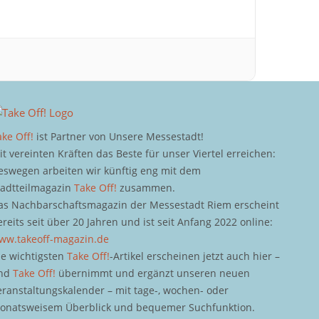
ake Off!
ist Partner von Unsere Messestadt!
it vereinten Kräften das Beste für unser Viertel erreichen:
eswegen arbeiten wir künftig eng mit dem
tadtteilmagazin
Take Off!
zusammen.
as Nachbarschaftsmagazin der Messestadt Riem erscheint
ereits seit über 20 Jahren und ist seit Anfang 2022 online:
ww.takeoff-magazin.de
ie wichtigsten
Take Off!
-Artikel erscheinen jetzt auch hier –
nd
Take Off!
übernimmt und ergänzt unseren neuen
eranstaltungskalender – mit tage-, wochen- oder
onatsweisem Überblick und bequemer Suchfunktion.