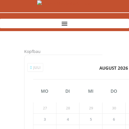
Zum
Inhalt
springen
Kopfbau
JULI
AUGUST 2026
MO
DI
MI
DO
27
28
29
30
3
4
5
6