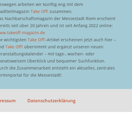
eswegen arbeiten wir künftig eng mit dem
tadtteilmagazin
Take Off!
zusammen.
as Nachbarschaftsmagazin der Messestadt Riem erscheint
ereits seit über 20 Jahren und ist seit Anfang 2022 online:
ww.takeoff-magazin.de
ie wichtigsten
Take Off!
-Artikel erscheinen jetzt auch hier –
nd
Take Off!
übernimmt und ergänzt unseren neuen
eranstaltungskalender – mit tage-, wochen- oder
onatsweisem Überblick und bequemer Suchfunktion.
urch die Zusammenarbeit entsteht ein aktuelles, zentrales
erminportal für die Messestadt!
pressum
Datenschutzerklärung