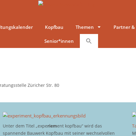
ltungskalender
Kopfbau
Themen
Partner &
Senior*innen
atungsstelle Züricher Str. 80
Unter dem Titel „expe
riem
ent kopfbau“ wird das
T
spannende Bauwerk Kopfbau mit seiner wechselvollen
M