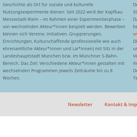
Geschichte als Ort für soziale und kulturelle
D
Nutzungsexperimente dienen: Seit 2022 wird der Kopfbau
S
Messestadt-Riem – im Rahmen einer Experimentierphase –
D
von wechselnden Akteur*innen bespielt werden. Bewerben
b
können sich Vereine, Initiativen, Gruppierungen,
w
Einrichtungen, Kulturschaffende (professionelle wie auch
D
ehrenamtliche Akteur*innen und Lai*innen) mit Sitz in der
u
Landeshauptstadt München bzw. im Münchner S-Bahn-
V
Bereich. Das Ziel: Verschiedene Akteur*innen gestalten mit
m
wechselnden Programmen jeweils Zeiträume bis zu 8
D
Wochen.
T
Newsletter
Kontakt & Im