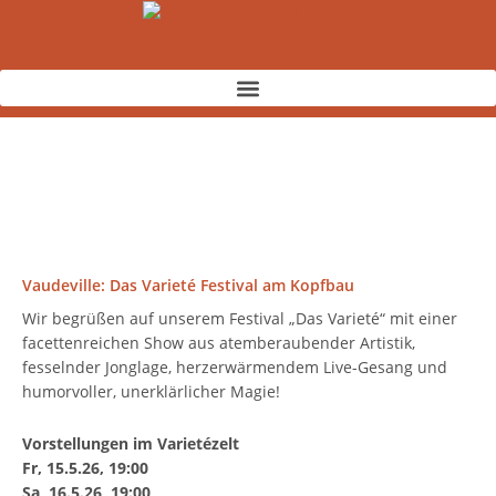
Zum
Inhalt
springen
Vaudeville: Das Varieté Festival am Kopfbau
Wir begrüßen auf unserem Festival „Das Varieté“ mit einer
facettenreichen Show aus atemberaubender Artistik,
fesselnder Jonglage, herzerwärmendem Live-Gesang und
humorvoller, unerklärlicher Magie!
Vorstellungen im Varietézelt
Fr, 15.5.26, 19:00
Sa, 16.5.26, 19:00