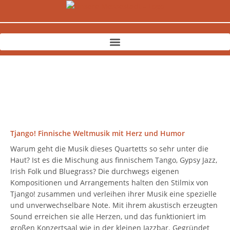
Zum
Inhalt
springen
Tjango! Finnische Weltmusik mit Herz und Humor
Warum geht die Musik dieses Quartetts so sehr unter die
Haut? Ist es die Mischung aus finnischem Tango, Gypsy Jazz,
Irish Folk und Bluegrass? Die durchwegs eigenen
Kompositionen und Arrangements halten den Stilmix von
Tjango! zusammen und verleihen ihrer Musik eine spezielle
und unverwechselbare Note. Mit ihrem akustisch erzeugten
Sound erreichen sie alle Herzen, und das funktioniert im
großen Konzertsaal wie in der kleinen Jazzbar. Gegründet