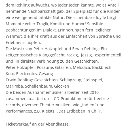
dem Rehling aufwuchs, wo jeder jeden kannte, wo es Anteil
nehmende Nachbarschaft gab, der Spielplatz für die Kinder
eine weitgehend intakte Natur. Die scheinbare Idylle birgt
Momente voller Tragik, Komik und Humor! Sensible
Beobachtungen im Dialekt, Erinnerungen fern jeglicher
Wehmut, die ihre Kraft aus der Einfachheit von Sprache und
Erlebnis schöpfen.
Die Musik von Peter Holzapfel und Erwin Rehling: Ein
zeitgenössisches Klanggeflecht, rockig, jazzig, experimentell
und in direkter Verbindung zu den Geschichten.
Peter Holzapfel: Posaune, Gitarren, Melodica, Backblech-
Koto, Electronics, Gesang
Erwin Rehling: Geschichten, Schlagzeug, Steinspiel,
Marimba, Schellenbaum, Glocken
Die beiden Ausnahmemusiker arbeiten seit 2010
zusammen, u.a. bei drei CD-Produktionen für beefree-
records, diversen Theatermusiken wie „Indien“ und
Performances, z.B. Kleists „Das Erdbeben in Chili“.
Ticketverkauf an der Abendkasse.