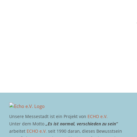
Unsere Messestadt ist ein Projekt von
ECHO e.V.
Unter dem Motto
„Es ist normal, verschieden zu sein“
arbeitet
ECHO e.V.
seit 1990 daran, dieses Bewusstsein