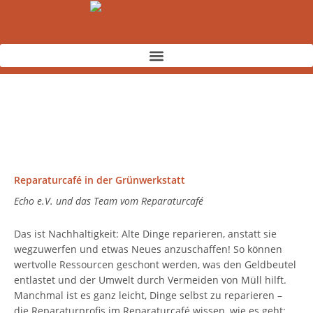
Zum
Inhalt
springen
Reparaturcafé in der Grünwerkstatt
Echo e.V. und das Team vom Reparaturcafé
Das ist Nachhaltigkeit: Alte Dinge reparieren, anstatt sie
wegzuwerfen und etwas Neues anzuschaffen! So können
wertvolle Ressourcen geschont werden, was den Geldbeutel
entlastet und der Umwelt durch Vermeiden von Müll hilft.
Manchmal ist es ganz leicht, Dinge selbst zu reparieren –
die Reparaturprofis im Reparaturcafé wissen, wie es geht: