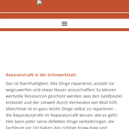
Zum
Inhalt
springen
Reparaturcafé in der Grünwerkstatt
Das ist Nachhaltigkeit: Alte Dinge reparieren, anstatt sie
wegzuwerfen und etwas Neues anzuschaffen! So können
wertvolle Ressourcen geschont werden, was den Geldbeutel
entlastet und der Umwelt durch Vermeiden von Müll hilft.
Manchmal ist es ganz leicht, Dinge selbst zu reparieren –
die Reparaturprofis im Reparaturcafé wissen, wie es geht:
Hier kann jeder seine defekten Dinge vorbeibringen, die
Fachleute vor Ort haben das richtige Know-how und