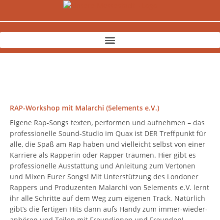
Zum
Inhalt
springen
RAP-Workshop mit Malarchi (5elements e.V.)
Eigene Rap-Songs texten, performen und aufnehmen – das
professionelle Sound-Studio im Quax ist DER Treffpunkt für
alle, die Spaß am Rap haben und vielleicht selbst von einer
Karriere als Rapperin oder Rapper träumen. Hier gibt es
professionelle Ausstattung und Anleitung zum Vertonen
und Mixen Eurer Songs! Mit Unterstützung des Londoner
Rappers und Produzenten Malarchi von 5elements e.V. lernt
ihr alle Schritte auf dem Weg zum eigenen Track. Natürlich
gibt’s die fertigen Hits dann aufs Handy zum immer-wieder-
anhören und Teilen mit Freundinnen und Freunden!