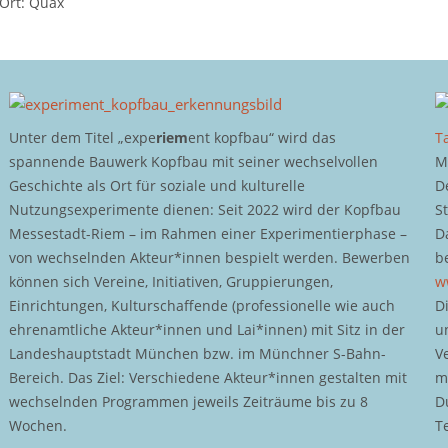
Ort: Quax
Unter dem Titel „expe
riem
ent kopfbau“ wird das
T
spannende Bauwerk Kopfbau mit seiner wechselvollen
M
Geschichte als Ort für soziale und kulturelle
D
Nutzungsexperimente dienen: Seit 2022 wird der Kopfbau
S
Messestadt-Riem – im Rahmen einer Experimentierphase –
D
von wechselnden Akteur*innen bespielt werden. Bewerben
b
können sich Vereine, Initiativen, Gruppierungen,
w
Einrichtungen, Kulturschaffende (professionelle wie auch
D
ehrenamtliche Akteur*innen und Lai*innen) mit Sitz in der
u
Landeshauptstadt München bzw. im Münchner S-Bahn-
V
Bereich. Das Ziel: Verschiedene Akteur*innen gestalten mit
m
wechselnden Programmen jeweils Zeiträume bis zu 8
D
Wochen.
T