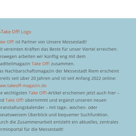
ake Off!
ist Partner von Unsere Messestadt!
it vereinten Kräften das Beste für unser Viertel erreichen:
eswegen arbeiten wir künftig eng mit dem
tadtteilmagazin
Take Off!
zusammen.
as Nachbarschaftsmagazin der Messestadt Riem erscheint
ereits seit über 20 Jahren und ist seit Anfang 2022 online:
ww.takeoff-magazin.de
ie wichtigsten
Take Off!
-Artikel erscheinen jetzt auch hier –
nd
Take Off!
übernimmt und ergänzt unseren neuen
eranstaltungskalender – mit tage-, wochen- oder
onatsweisem Überblick und bequemer Suchfunktion.
urch die Zusammenarbeit entsteht ein aktuelles, zentrales
erminportal für die Messestadt!