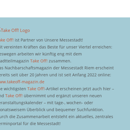
ake Off!
ist Partner von Unsere Messestadt!
it vereinten Kräften das Beste für unser Viertel erreichen:
eswegen arbeiten wir künftig eng mit dem
tadtteilmagazin
Take Off!
zusammen.
as Nachbarschaftsmagazin der Messestadt Riem erscheint
ereits seit über 20 Jahren und ist seit Anfang 2022 online:
ww.takeoff-magazin.de
ie wichtigsten
Take Off!
-Artikel erscheinen jetzt auch hier –
nd
Take Off!
übernimmt und ergänzt unseren neuen
eranstaltungskalender – mit tage-, wochen- oder
onatsweisem Überblick und bequemer Suchfunktion.
urch die Zusammenarbeit entsteht ein aktuelles, zentrales
erminportal für die Messestadt!