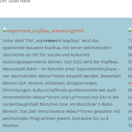
Ort: Quax Halle
Unter dem Titel „expe
riem
ent kopfbau“ wird das
T
spannende Bauwerk Kopfbau mit seiner wechselvollen
M
Geschichte als Ort für soziale und kulturelle
D
Nutzungsexperimente dienen: Seit 2022 wird der Kopfbau
S
Messestadt-Riem – im Rahmen einer Experimentierphase –
D
von wechselnden Akteur*innen bespielt werden. Bewerben
b
können sich Vereine, Initiativen, Gruppierungen,
w
Einrichtungen, Kulturschaffende (professionelle wie auch
D
ehrenamtliche Akteur*innen und Lai*innen) mit Sitz in der
u
Landeshauptstadt München bzw. im Münchner S-Bahn-
V
Bereich. Das Ziel: Verschiedene Akteur*innen gestalten mit
m
wechselnden Programmen jeweils Zeiträume bis zu 8
D
Wochen.
T