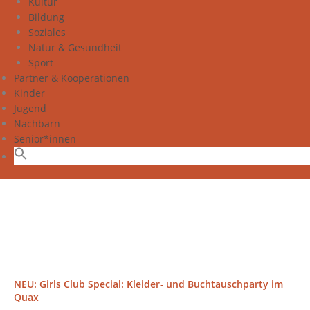
Kultur
Bildung
Soziales
Natur & Gesundheit
Sport
Partner & Kooperationen
Kinder
Jugend
Nachbarn
Senior*innen
NEU: Girls Club Special: Kleider- und Buchtauschparty im
Quax