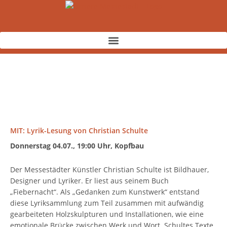
Zum
Inhalt
springen
MIT: Lyrik-Lesung von Christian Schulte
Donnerstag 04.07., 19:00 Uhr, Kopfbau
Der Messestädter Künstler Christian Schulte ist Bildhauer,
Designer und Lyriker. Er liest aus seinem Buch
„Fiebernacht“. Als „Gedanken zum Kunstwerk“ entstand
diese Lyriksammlung zum Teil zusammen mit aufwändig
gearbeiteten Holzskulpturen und Installationen, wie eine
emotionale Brücke zwischen Werk und Wort. Schultes Texte