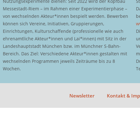
Nutzungsexperimente dienen: Seit 2022 wird der Kopfbau
S
Messestadt-Riem – im Rahmen einer Experimentierphase –
D
von wechselnden Akteur*innen bespielt werden. Bewerben
b
können sich Vereine, Initiativen, Gruppierungen,
w
Einrichtungen, Kulturschaffende (professionelle wie auch
D
ehrenamtliche Akteur*innen und Lai*innen) mit Sitz in der
u
Landeshauptstadt München bzw. im Münchner S-Bahn-
V
Bereich. Das Ziel: Verschiedene Akteur*innen gestalten mit
m
wechselnden Programmen jeweils Zeiträume bis zu 8
D
Wochen.
T
Newsletter
Kontakt & Im