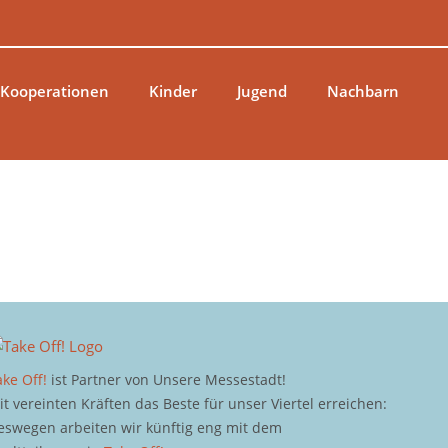
 Kooperationen
Kinder
Jugend
Nachbarn
ake Off!
ist Partner von Unsere Messestadt!
it vereinten Kräften das Beste für unser Viertel erreichen:
eswegen arbeiten wir künftig eng mit dem