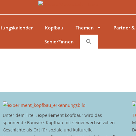
ltungskalender
Kopfbau
Themen
Partner &
Senior*innen
Unter dem Titel „expe
riem
ent kopfbau“ wird das
T
spannende Bauwerk Kopfbau mit seiner wechselvollen
M
Geschichte als Ort für soziale und kulturelle
D