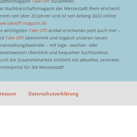
tadtteilmagazin
Take Off!
zusammen.
as Nachbarschaftsmagazin der Messestadt Riem erscheint
ereits seit über 20 Jahren und ist seit Anfang 2022 online:
ww.takeoff-magazin.de
ie wichtigsten
Take Off!
-Artikel erscheinen jetzt auch hier –
nd
Take Off!
übernimmt und ergänzt unseren neuen
eranstaltungskalender – mit tage-, wochen- oder
onatsweisem Überblick und bequemer Suchfunktion.
urch die Zusammenarbeit entsteht ein aktuelles, zentrales
erminportal für die Messestadt!
pressum
Datenschutzerklärung