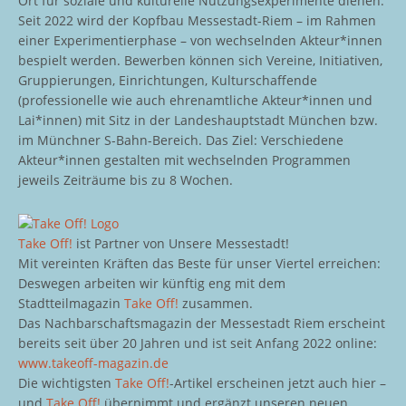
Ort für soziale und kulturelle Nutzungsexperimente dienen:
Seit 2022 wird der Kopfbau Messestadt-Riem – im Rahmen
einer Experimentierphase – von wechselnden Akteur*innen
bespielt werden. Bewerben können sich Vereine, Initiativen,
Gruppierungen, Einrichtungen, Kulturschaffende
(professionelle wie auch ehrenamtliche Akteur*innen und
Lai*innen) mit Sitz in der Landeshauptstadt München bzw.
im Münchner S-Bahn-Bereich. Das Ziel: Verschiedene
Akteur*innen gestalten mit wechselnden Programmen
jeweils Zeiträume bis zu 8 Wochen.
Take Off!
ist Partner von Unsere Messestadt!
Mit vereinten Kräften das Beste für unser Viertel erreichen:
Deswegen arbeiten wir künftig eng mit dem
Stadtteilmagazin
Take Off!
zusammen.
Das Nachbarschaftsmagazin der Messestadt Riem erscheint
bereits seit über 20 Jahren und ist seit Anfang 2022 online:
www.takeoff-magazin.de
Die wichtigsten
Take Off!
-Artikel erscheinen jetzt auch hier –
und
Take Off!
übernimmt und ergänzt unseren neuen