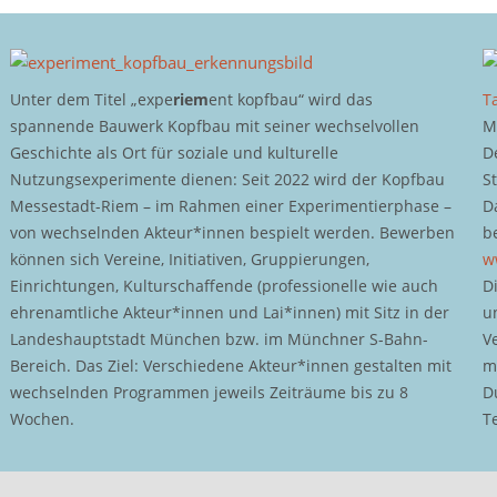
Unter dem Titel „expe
riem
ent kopfbau“ wird das
T
spannende Bauwerk Kopfbau mit seiner wechselvollen
M
Geschichte als Ort für soziale und kulturelle
D
Nutzungsexperimente dienen: Seit 2022 wird der Kopfbau
S
Messestadt-Riem – im Rahmen einer Experimentierphase –
D
von wechselnden Akteur*innen bespielt werden. Bewerben
b
können sich Vereine, Initiativen, Gruppierungen,
w
Einrichtungen, Kulturschaffende (professionelle wie auch
D
ehrenamtliche Akteur*innen und Lai*innen) mit Sitz in der
u
Landeshauptstadt München bzw. im Münchner S-Bahn-
V
Bereich. Das Ziel: Verschiedene Akteur*innen gestalten mit
m
wechselnden Programmen jeweils Zeiträume bis zu 8
D
Wochen.
T