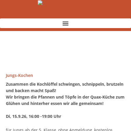
Zum
Inhalt
springen
Jungs-Kochen
Zusammen die Kochlöffel schwingen, schnippeln, brutzeln
und backen macht Spaß!
Wir bringen die Pfannen und Töpfe in der Quax-Küche zum
Glühen und hinterher essen wir alle gemeinsam!
Di, 15.9.26, 16:00 -19:00 Uhr
für Jungs ab der 5. Klasse, ohne Anmeldung, kostenlos