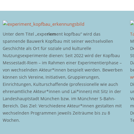
Unter dem Titel „expe
riem
ent kopfbau“ wird das
T
spannende Bauwerk Kopfbau mit seiner wechselvollen
M
Geschichte als Ort für soziale und kulturelle
D
Nutzungsexperimente dienen: Seit 2022 wird der Kopfbau
S
Messestadt-Riem – im Rahmen einer Experimentierphase –
D
von wechselnden Akteur*innen bespielt werden. Bewerben
b
können sich Vereine, Initiativen, Gruppierungen,
w
Einrichtungen, Kulturschaffende (professionelle wie auch
D
ehrenamtliche Akteur*innen und Lai*innen) mit Sitz in der
u
Landeshauptstadt München bzw. im Münchner S-Bahn-
V
Bereich. Das Ziel: Verschiedene Akteur*innen gestalten mit
m
wechselnden Programmen jeweils Zeiträume bis zu 8
D
Wochen.
T