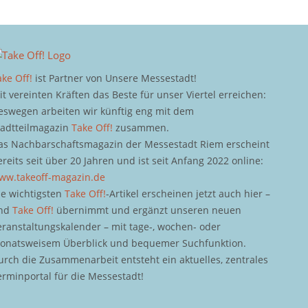
ake Off!
ist Partner von Unsere Messestadt!
it vereinten Kräften das Beste für unser Viertel erreichen:
eswegen arbeiten wir künftig eng mit dem
tadtteilmagazin
Take Off!
zusammen.
as Nachbarschaftsmagazin der Messestadt Riem erscheint
ereits seit über 20 Jahren und ist seit Anfang 2022 online:
ww.takeoff-magazin.de
ie wichtigsten
Take Off!
-Artikel erscheinen jetzt auch hier –
nd
Take Off!
übernimmt und ergänzt unseren neuen
eranstaltungskalender – mit tage-, wochen- oder
onatsweisem Überblick und bequemer Suchfunktion.
urch die Zusammenarbeit entsteht ein aktuelles, zentrales
erminportal für die Messestadt!