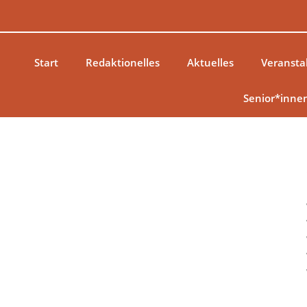
Zum
Inhalt
springen
Start
Redaktionelles
Aktuelles
Veransta
Senior*inne