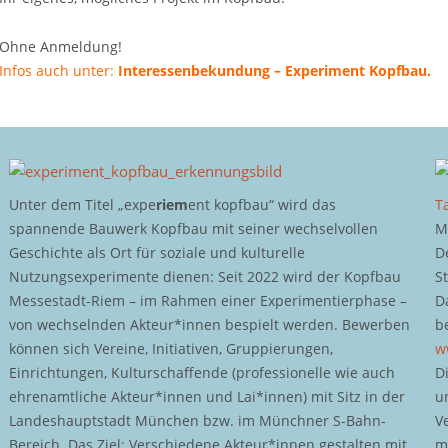
Ohne Anmeldung!
Infos auch unter:
Interessenbekundung – Experiment Kopfbau.
Unter dem Titel „expe
riem
ent kopfbau“ wird das
T
spannende Bauwerk Kopfbau mit seiner wechselvollen
M
Geschichte als Ort für soziale und kulturelle
D
Nutzungsexperimente dienen: Seit 2022 wird der Kopfbau
S
Messestadt-Riem – im Rahmen einer Experimentierphase –
D
von wechselnden Akteur*innen bespielt werden. Bewerben
b
können sich Vereine, Initiativen, Gruppierungen,
w
Einrichtungen, Kulturschaffende (professionelle wie auch
D
ehrenamtliche Akteur*innen und Lai*innen) mit Sitz in der
u
Landeshauptstadt München bzw. im Münchner S-Bahn-
V
Bereich. Das Ziel: Verschiedene Akteur*innen gestalten mit
m