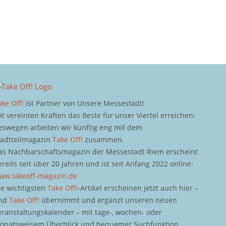
ake Off!
ist Partner von Unsere Messestadt!
it vereinten Kräften das Beste für unser Viertel erreichen:
eswegen arbeiten wir künftig eng mit dem
tadtteilmagazin
Take Off!
zusammen.
as Nachbarschaftsmagazin der Messestadt Riem erscheint
ereits seit über 20 Jahren und ist seit Anfang 2022 online:
ww.takeoff-magazin.de
ie wichtigsten
Take Off!
-Artikel erscheinen jetzt auch hier –
nd
Take Off!
übernimmt und ergänzt unseren neuen
eranstaltungskalender – mit tage-, wochen- oder
onatsweisem Überblick und bequemer Suchfunktion.