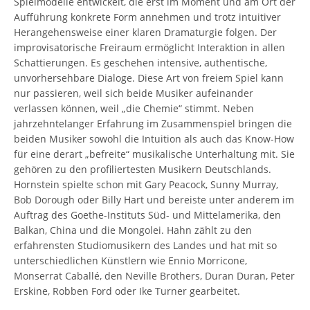
Spielmodelle entwickelt, die erst im Moment und am Ort der
Aufführung konkrete Form annehmen und trotz intuitiver
Herangehensweise einer klaren Dramaturgie folgen. Der
improvisatorische Freiraum ermöglicht Interaktion in allen
Schattierungen. Es geschehen intensive, authentische,
unvorhersehbare Dialoge. Diese Art von freiem Spiel kann
nur passieren, weil sich beide Musiker aufeinander
verlassen können, weil „die Chemie“ stimmt. Neben
jahrzehntelanger Erfahrung im Zusammenspiel bringen die
beiden Musiker sowohl die Intuition als auch das Know-How
für eine derart „befreite“ musikalische Unterhaltung mit. Sie
gehören zu den profiliertesten Musikern Deutschlands.
Hornstein spielte schon mit Gary Peacock, Sunny Murray,
Bob Dorough oder Billy Hart und bereiste unter anderem im
Auftrag des Goethe-Instituts Süd- und Mittelamerika, den
Balkan, China und die Mongolei. Hahn zählt zu den
erfahrensten Studiomusikern des Landes und hat mit so
unterschiedlichen Künstlern wie Ennio Morricone,
Monserrat Caballé, den Neville Brothers, Duran Duran, Peter
Erskine, Robben Ford oder Ike Turner gearbeitet.