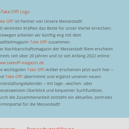
ake Off!
ist Partner von Unsere Messestadt!
it vereinten Kräften das Beste für unser Viertel erreichen:
eswegen arbeiten wir künftig eng mit dem
tadtteilmagazin
Take Off!
zusammen.
as Nachbarschaftsmagazin der Messestadt Riem erscheint
ereits seit über 20 Jahren und ist seit Anfang 2022 online:
ww.takeoff-magazin.de
ie wichtigsten
Take Off!
-Artikel erscheinen jetzt auch hier –
nd
Take Off!
übernimmt und ergänzt unseren neuen
eranstaltungskalender – mit tage-, wochen- oder
onatsweisem Überblick und bequemer Suchfunktion.
urch die Zusammenarbeit entsteht ein aktuelles, zentrales
erminportal für die Messestadt!