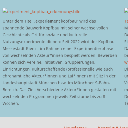
Unter dem Titel „expe
riem
ent kopfbau“ wird das
T
spannende Bauwerk Kopfbau mit seiner wechselvollen
M
Geschichte als Ort für soziale und kulturelle
D
Nutzungsexperimente dienen: Seit 2022 wird der Kopfbau
S
Messestadt-Riem – im Rahmen einer Experimentierphase –
D
von wechselnden Akteur*innen bespielt werden. Bewerben
b
können sich Vereine, Initiativen, Gruppierungen,
w
Einrichtungen, Kulturschaffende (professionelle wie auch
D
ehrenamtliche Akteur*innen und Lai*innen) mit Sitz in der
u
Landeshauptstadt München bzw. im Münchner S-Bahn-
V
Bereich. Das Ziel: Verschiedene Akteur*innen gestalten mit
m
wechselnden Programmen jeweils Zeiträume bis zu 8
D
Wochen.
T