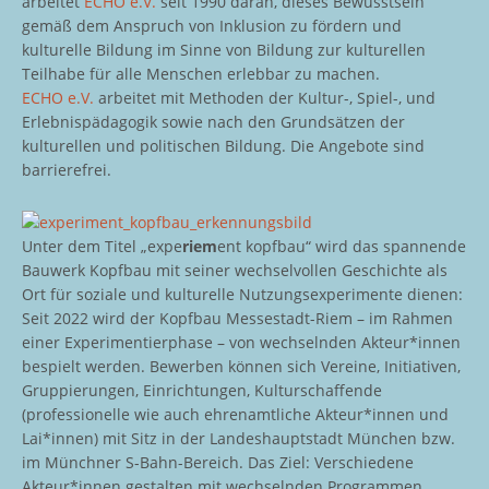
arbeitet
ECHO e.V.
seit 1990 daran, dieses Bewusstsein
gemäß dem Anspruch von Inklusion zu fördern und
kulturelle Bildung im Sinne von Bildung zur kulturellen
Teilhabe für alle Menschen erlebbar zu machen.
ECHO e.V.
arbeitet mit Methoden der Kultur-, Spiel-, und
Erlebnispädagogik sowie nach den Grundsätzen der
kulturellen und politischen Bildung. Die Angebote sind
barrierefrei.
Unter dem Titel „expe
riem
ent kopfbau“ wird das spannende
Bauwerk Kopfbau mit seiner wechselvollen Geschichte als
Ort für soziale und kulturelle Nutzungsexperimente dienen:
Seit 2022 wird der Kopfbau Messestadt-Riem – im Rahmen
einer Experimentierphase – von wechselnden Akteur*innen
bespielt werden. Bewerben können sich Vereine, Initiativen,
Gruppierungen, Einrichtungen, Kulturschaffende
(professionelle wie auch ehrenamtliche Akteur*innen und
Lai*innen) mit Sitz in der Landeshauptstadt München bzw.
im Münchner S-Bahn-Bereich. Das Ziel: Verschiedene
Akteur*innen gestalten mit wechselnden Programmen