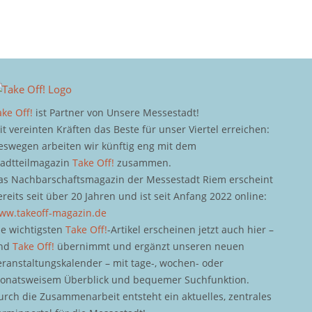
ake Off!
ist Partner von Unsere Messestadt!
it vereinten Kräften das Beste für unser Viertel erreichen:
eswegen arbeiten wir künftig eng mit dem
tadtteilmagazin
Take Off!
zusammen.
as Nachbarschaftsmagazin der Messestadt Riem erscheint
ereits seit über 20 Jahren und ist seit Anfang 2022 online:
ww.takeoff-magazin.de
ie wichtigsten
Take Off!
-Artikel erscheinen jetzt auch hier –
nd
Take Off!
übernimmt und ergänzt unseren neuen
eranstaltungskalender – mit tage-, wochen- oder
onatsweisem Überblick und bequemer Suchfunktion.
urch die Zusammenarbeit entsteht ein aktuelles, zentrales