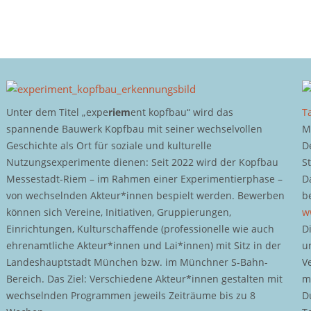
Unter dem Titel „expe
riem
ent kopfbau“ wird das
T
spannende Bauwerk Kopfbau mit seiner wechselvollen
M
Geschichte als Ort für soziale und kulturelle
D
Nutzungsexperimente dienen: Seit 2022 wird der Kopfbau
S
Messestadt-Riem – im Rahmen einer Experimentierphase –
D
von wechselnden Akteur*innen bespielt werden. Bewerben
b
können sich Vereine, Initiativen, Gruppierungen,
w
Einrichtungen, Kulturschaffende (professionelle wie auch
D
ehrenamtliche Akteur*innen und Lai*innen) mit Sitz in der
u
Landeshauptstadt München bzw. im Münchner S-Bahn-
V
Bereich. Das Ziel: Verschiedene Akteur*innen gestalten mit
m
wechselnden Programmen jeweils Zeiträume bis zu 8
D