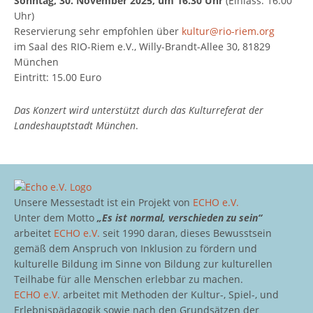
Sonntag, 30. November 2025, um 16.30 Uhr
(Einlass: 16.00
Uhr)
Reservierung sehr empfohlen über
kultur@rio-riem.org
im Saal des RIO-Riem e.V., Willy-Brandt-Allee 30, 81829
München
Eintritt: 15.00 Euro
Das Konzert wird unterstützt durch das Kulturreferat der
Landeshauptstadt München
.
Unsere Messestadt ist ein Projekt von
ECHO e.V.
Unter dem Motto
„Es ist normal, verschieden zu sein“
arbeitet
ECHO e.V.
seit 1990 daran, dieses Bewusstsein
gemäß dem Anspruch von Inklusion zu fördern und
kulturelle Bildung im Sinne von Bildung zur kulturellen
Teilhabe für alle Menschen erlebbar zu machen.
ECHO e.V.
arbeitet mit Methoden der Kultur-, Spiel-, und
Erlebnispädagogik sowie nach den Grundsätzen der