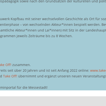
nispädagogik sowie nach den Grundsätzen der kulturellen und polit
werk Kopfbau mit seiner wechselvollen Geschichte als Ort für soz
ntierphase – von wechselnden Akteur*innen bespielt werden. Bewe
enamtliche Akteur*innen und Lai*innen) mit Sitz in der Landesha
rogrammen jeweils Zeiträume bis zu 8 Wochen.
ake Off!
zusammen.
ts seit über 20 Jahren und ist seit Anfang 2022 online:
www.take
nd
Take Off!
übernimmt und ergänzt unseren neuen Veranstaltungs
rminportal für die Messestadt!