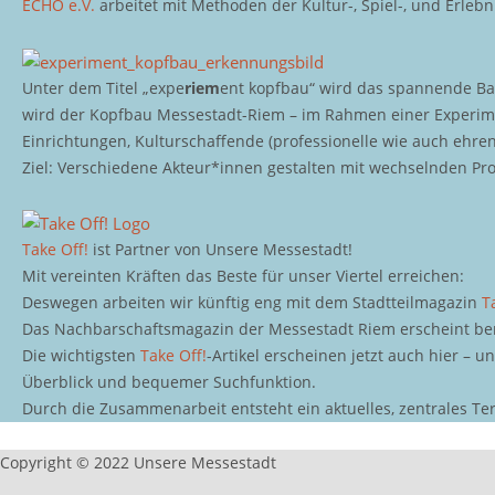
ECHO e.V.
arbeitet mit Methoden der Kultur-, Spiel-, und Erleb
Unter dem Titel „expe
riem
ent kopfbau“ wird das spannende Bau
wird der Kopfbau Messestadt-Riem – im Rahmen einer Experime
Einrichtungen, Kulturschaffende (professionelle wie auch ehr
Ziel: Verschiedene Akteur*innen gestalten mit wechselnden P
Take Off!
ist Partner von Unsere Messestadt!
Mit vereinten Kräften das Beste für unser Viertel erreichen:
Deswegen arbeiten wir künftig eng mit dem Stadtteilmagazin
T
Das Nachbarschaftsmagazin der Messestadt Riem erscheint berei
Die wichtigsten
Take Off!
-Artikel erscheinen jetzt auch hier – u
Überblick und bequemer Suchfunktion.
Durch die Zusammenarbeit entsteht ein aktuelles, zentrales Te
Copyright © 2022 Unsere Messestadt