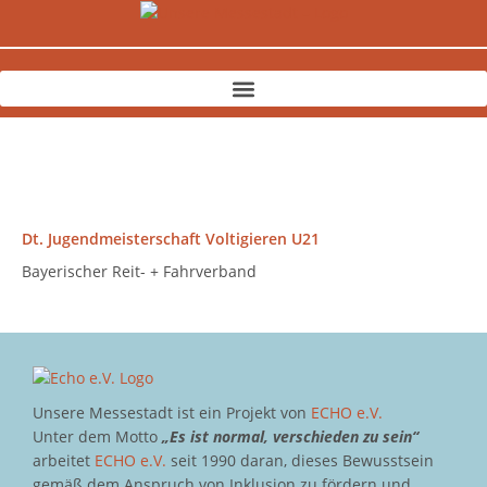
Zum
Inhalt
springen
Dt. Jugendmeisterschaft Voltigieren U21
Bayerischer Reit- + Fahrverband
Unsere Messestadt ist ein Projekt von
ECHO e.V.
Unter dem Motto
„Es ist normal, verschieden zu sein“
arbeitet
ECHO e.V.
seit 1990 daran, dieses Bewusstsein
gemäß dem Anspruch von Inklusion zu fördern und