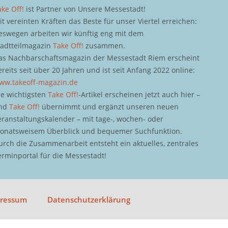
ake Off!
ist Partner von Unsere Messestadt!
it vereinten Kräften das Beste für unser Viertel erreichen:
eswegen arbeiten wir künftig eng mit dem
tadtteilmagazin
Take Off!
zusammen.
as Nachbarschaftsmagazin der Messestadt Riem erscheint
ereits seit über 20 Jahren und ist seit Anfang 2022 online:
ww.takeoff-magazin.de
ie wichtigsten
Take Off!
-Artikel erscheinen jetzt auch hier –
nd
Take Off!
übernimmt und ergänzt unseren neuen
eranstaltungskalender – mit tage-, wochen- oder
onatsweisem Überblick und bequemer Suchfunktion.
urch die Zusammenarbeit entsteht ein aktuelles, zentrales
erminportal für die Messestadt!
pressum
Datenschutzerklärung