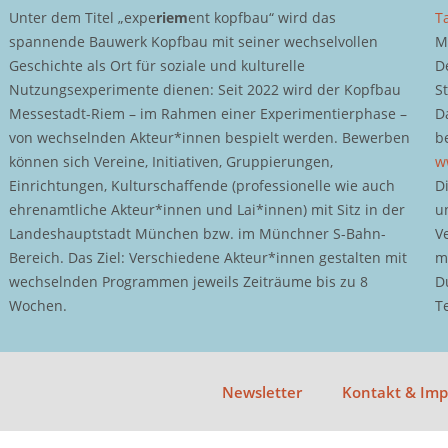
Unter dem Titel „expe
riem
ent kopfbau“ wird das
T
spannende Bauwerk Kopfbau mit seiner wechselvollen
M
Geschichte als Ort für soziale und kulturelle
D
Nutzungsexperimente dienen: Seit 2022 wird der Kopfbau
S
Messestadt-Riem – im Rahmen einer Experimentierphase –
D
von wechselnden Akteur*innen bespielt werden. Bewerben
b
können sich Vereine, Initiativen, Gruppierungen,
w
Einrichtungen, Kulturschaffende (professionelle wie auch
D
ehrenamtliche Akteur*innen und Lai*innen) mit Sitz in der
u
Landeshauptstadt München bzw. im Münchner S-Bahn-
V
Bereich. Das Ziel: Verschiedene Akteur*innen gestalten mit
m
wechselnden Programmen jeweils Zeiträume bis zu 8
D
Wochen.
T
Newsletter
Kontakt & Im