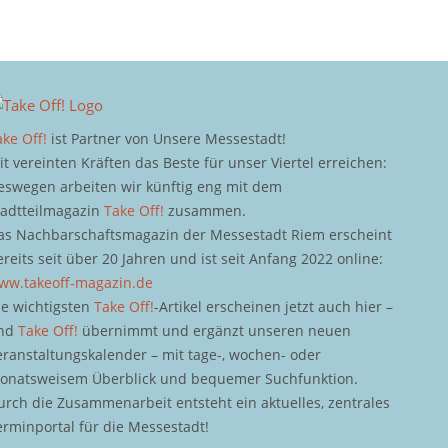
ake Off!
ist Partner von Unsere Messestadt!
it vereinten Kräften das Beste für unser Viertel erreichen:
eswegen arbeiten wir künftig eng mit dem
tadtteilmagazin
Take Off!
zusammen.
as Nachbarschaftsmagazin der Messestadt Riem erscheint
ereits seit über 20 Jahren und ist seit Anfang 2022 online:
ww.takeoff-magazin.de
ie wichtigsten
Take Off!
-Artikel erscheinen jetzt auch hier –
nd
Take Off!
übernimmt und ergänzt unseren neuen
eranstaltungskalender – mit tage-, wochen- oder
onatsweisem Überblick und bequemer Suchfunktion.
urch die Zusammenarbeit entsteht ein aktuelles, zentrales
erminportal für die Messestadt!