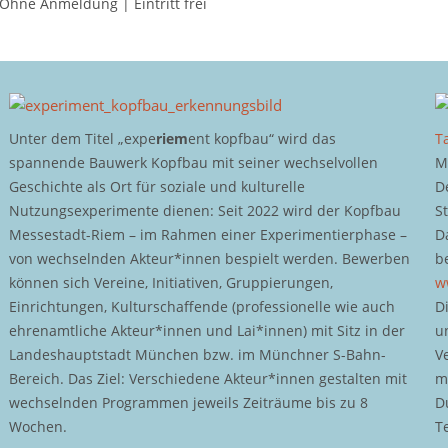
Ohne Anmeldung | Eintritt frei
Unter dem Titel „expe
riem
ent kopfbau“ wird das
T
spannende Bauwerk Kopfbau mit seiner wechselvollen
M
Geschichte als Ort für soziale und kulturelle
D
Nutzungsexperimente dienen: Seit 2022 wird der Kopfbau
S
Messestadt-Riem – im Rahmen einer Experimentierphase –
D
von wechselnden Akteur*innen bespielt werden. Bewerben
b
können sich Vereine, Initiativen, Gruppierungen,
w
Einrichtungen, Kulturschaffende (professionelle wie auch
D
ehrenamtliche Akteur*innen und Lai*innen) mit Sitz in der
u
Landeshauptstadt München bzw. im Münchner S-Bahn-
V
Bereich. Das Ziel: Verschiedene Akteur*innen gestalten mit
m
wechselnden Programmen jeweils Zeiträume bis zu 8
D
Wochen.
T